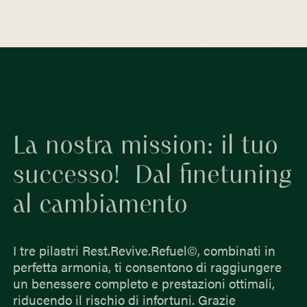
fisica. Avvertirai inoltre una sensazione di
digestione e previene le malattie. Può anche
maggiore leggerezza, dovuta al rilascio
aiutarti a perdere peso e ad avere una pelle
degli ormoni della felicità, come la
più luminosa. Seguendo una corretta
serotonina e la dopamina, e alla riduzione
alimentazione, ti sentirai anche più in forma
degli ormoni dello stress.
e in salute.
La nostra mission: il tuo
successo! Dal finetuning
al cambiamento
I tre pilastri Rest.Revive.Refuel©, combinati in
perfetta armonia, ti consentono di raggiungere
un benessere completo e prestazioni ottimali,
riducendo il rischio di infortuni. Grazie