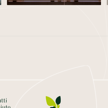
tti
iuto