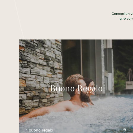
Conosci un ve
giro vorr
Buono Regalo
1 buono regalo