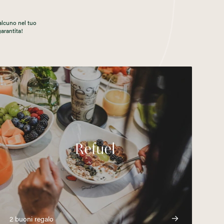
alcuno nel tuo
garantita!
Refuel
2 buoni regalo