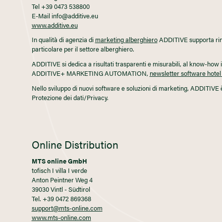
Tel +39 0473 538800
E-Mail info@additive.eu
www.additive.eu
In qualità di agenzia di
marketing alberghiero
ADDITIVE supporta rino
particolare per il settore alberghiero.
ADDITIVE si dedica a risultati trasparenti e misurabili, al know-how i
ADDITIVE+ MARKETING AUTOMATION,
newsletter software ho
Nello sviluppo di nuovi software e soluzioni di marketing, ADDITIVE è
Protezione dei dati/Privacy.
Online Distribution
MTS online GmbH
tofisch I villa I verde
Anton Peintner Weg 4
39030 Vintl - Südtirol
Tel. +39 0472 869368
support@mts-online.com
www.mts-online.com