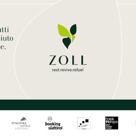
tti
iuto
te.