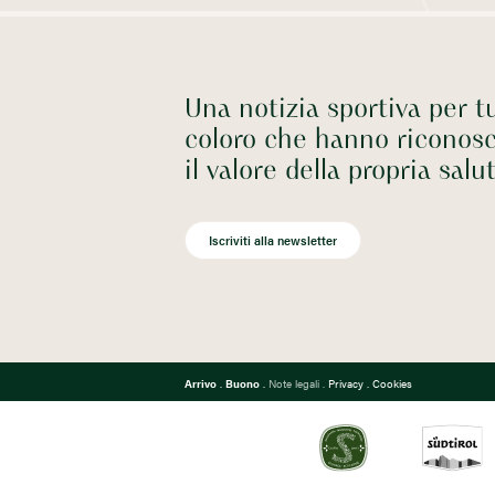
Una notizia sportiva per tu
coloro che hanno riconosc
il valore della propria salu
Iscriviti alla newsletter
Arrivo
.
Buono
.
Note legali
.
Privacy
.
Cookies