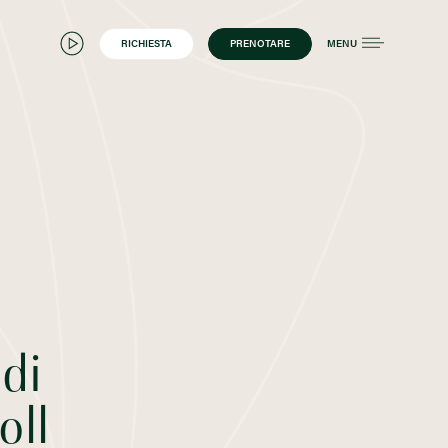
RICHIESTA
PRENOTARE
MENU
 di
oll