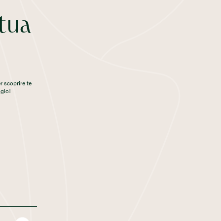
 tua
r scoprire te
gio!