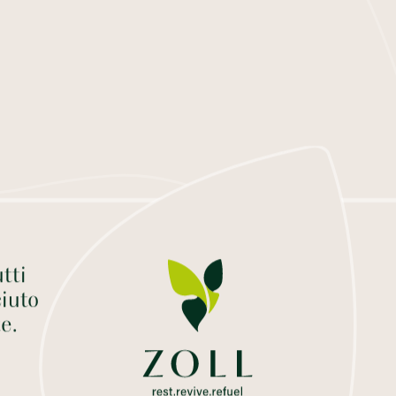
tti
iuto
te.