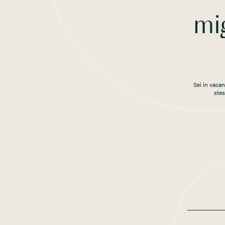
mig
Sei in vacan
ste