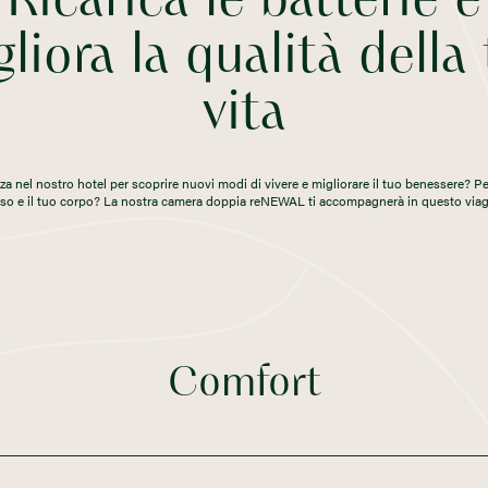
Ricarica le batterie e
liora la qualità della
vita
za nel nostro hotel per
scoprire nuovi modi di vivere e migliorare il tuo benessere? Pe
sso e il tuo corpo? La nostra camera doppia reNEWAL ti accompagnerà in questo viag
Comfort