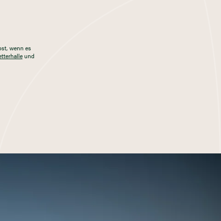
bst, wenn es
etterhalle
und